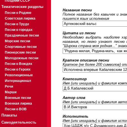
Поздний СССР
Тематические разделы
Название песни
Песни о Родине
Полное название без кавычек и зна
Советская лирика
пишется язык исполнения
Песни о Труде
Песни о городах
Цитата из песни
Праздничные песни
Необходимо выбрать наиболее ха
Морские песни
названия, но легко узнают песню
"Широка страна моя родная..." знаю
Спортивные песни
Пионерские песни
Молодежные песни
Краткое описание песни
Песни о Вождях
Краткое (не более 200 символов) оп
Песни о Героях
Революционные
Композитор
Интернационал
Имя (или инициалы) и фамилия ком
Речи
Марши
Автор слов
Военные песни
Имя (или инициалы) и фамилия авто
Военная лирика
Песни о ВОВ
Плакаты
Исполнитель
Имя (или инициалы) и фамилия исп
Самодеятельность