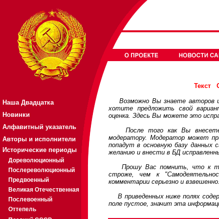
Текст
Возможно Вы знаете авторов или
Наша Двадцатка
хотите предложить свой вариа
Новинки
оценка. Здесь Вы можете это испр
Алфавитный указатель
После того как Вы внесете св
модератору. Модератор может при
Авторы и исполнители
попадут в основную базу данных 
Исторические периоды
желанию и внести в БД исправленн
Дореволюционный
Прошу Вас помнить, что к треб
Послереволюционный
строже, чем к "Самодеятельно
Предвоенный
комментарии серьезно и взвешенно
Великая Отечественная
В приведенных ниже полях содерж
Послевоенный
поле пустое, значит эта информац
Оттепель