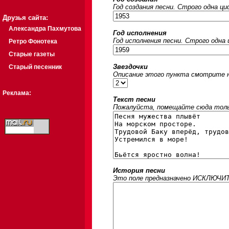
Год создания песни. Строго одна ц
Друзья сайта:
Александра Пахмутова
Год исполнения
Год исполнения песни. Строго одна
Ретро Фонотека
Старые газеты
Звездочки
Старый песенник
Описание этого пункта смотрите на
Реклама:
Текст песни
Пожалуйста, помещайте сюда только
История песни
Это поле предназначено ИСКЛЮЧИТЕЛ