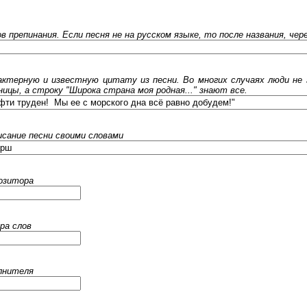
ов препинания. Если песня не на русском языке, то после названия, че
ктерную и известную цитату из песни. Во многих случаях люди не 
ницы, а строку "Широка страна моя родная..." знают все.
исание песни своими словами
позитора
ра слов
олнителя