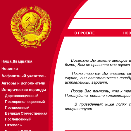
Возможно Вы знаете авторов или
Наша Двадцатка
быть, Вам не нравится моя оценка
Новинки
После того как Вы внесете свои
Алфавитный указатель
случае, они автоматически попа
исправленный вариант.
Авторы и исполнители
Исторические периоды
Прошу Вас помнить, что к требов
Пожалуйста, пишите комментарии 
Дореволюционный
Послереволюционный
В приведенных ниже полях соде
Предвоенный
отсутствует.
Великая Отечественная
Послевоенный
Оттепель