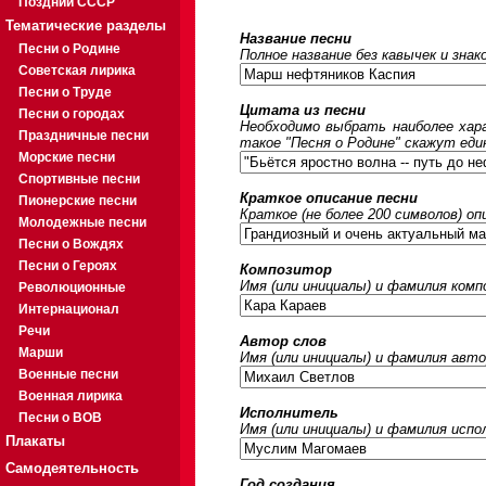
Поздний СССР
Тематические разделы
Название песни
Песни о Родине
Полное название без кавычек и знак
Советская лирика
Песни о Труде
Цитата из песни
Песни о городах
Необходимо выбрать наиболее хара
Праздничные песни
такое "Песня о Родине" скажут еди
Морские песни
Спортивные песни
Краткое описание песни
Пионерские песни
Краткое (не более 200 символов) оп
Молодежные песни
Песни о Вождях
Песни о Героях
Композитор
Имя (или инициалы) и фамилия ком
Революционные
Интернационал
Речи
Автор слов
Марши
Имя (или инициалы) и фамилия авто
Военные песни
Военная лирика
Исполнитель
Песни о ВОВ
Имя (или инициалы) и фамилия исп
Плакаты
Самодеятельность
Год создания