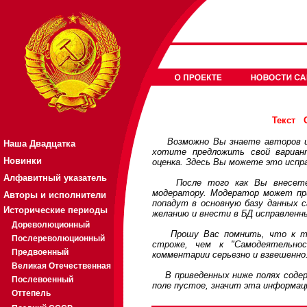
Текст
Возможно Вы знаете авторов или
Наша Двадцатка
хотите предложить свой вариа
Новинки
оценка. Здесь Вы можете это испр
Алфавитный указатель
После того как Вы внесете св
модератору. Модератор может при
Авторы и исполнители
попадут в основную базу данных 
Исторические периоды
желанию и внести в БД исправленн
Дореволюционный
Прошу Вас помнить, что к треб
Послереволюционный
строже, чем к "Самодеятельно
Предвоенный
комментарии серьезно и взвешенно
Великая Отечественная
В приведенных ниже полях содерж
Послевоенный
поле пустое, значит эта информац
Оттепель