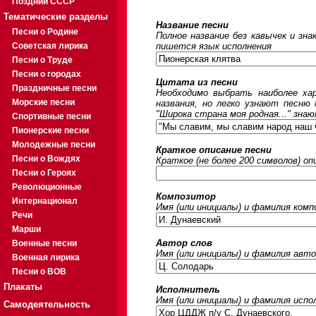
Поздний СССР
Тематические разделы
Название песни
Песни о Родине
Полное название без кавычек и зна
Советская лирика
пишется язык исполнения
Песни о Труде
Песни о городах
Цитата из песни
Праздничные песни
Необходимо выбрать наиболее ха
Морские песни
названия, но легко узнают песню
"Широка страна моя родная..." знаю
Спортивные песни
Пионерские песни
Молодежные песни
Краткое описание песни
Песни о Вождях
Краткое (не более 200 символов) оп
Песни о Героях
Революционные
Композитор
Интернационал
Имя (или инициалы) и фамилия ком
Речи
Марши
Автор слов
Военные песни
Имя (или инициалы) и фамилия авто
Военная лирика
Песни о ВОВ
Плакаты
Исполнитель
Имя (или инициалы) и фамилия исп
Самодеятельность