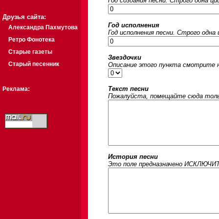
Год создания песни. Строго одна ц
Друзья сайта:
Год исполнения
Александра Пахмутова
Год исполнения песни. Строго одна
Ретро Фонотека
Старые газеты
Звездочки
Старый песенник
Описание этого пункта смотрите на
Текст песни
Реклама:
Пожалуйста, помещайте сюда только
История песни
Это поле предназначено ИСКЛЮЧИТЕЛ