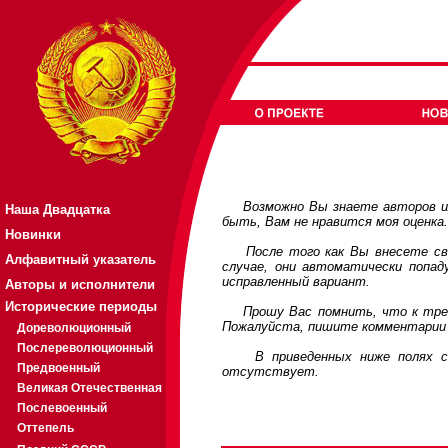
Возможно Вы знаете авторов или
Наша Двадцатка
быть, Вам не нравится моя оценка
Новинки
После того как Вы внесете свои
Алфавитный указатель
случае, они автоматически попа
исправленный вариант.
Авторы и исполнители
Исторические периоды
Прошу Вас помнить, что к требов
Пожалуйста, пишите комментарии 
Дореволюционный
Послереволюционный
В приведенных ниже полях соде
Предвоенный
отсутствует.
Великая Отечественная
Послевоенный
Оттепель