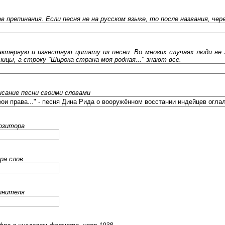
ов препинания. Если песня не на русском языке, то после названия, че
ктерную и известную цитату из песни. Во многих случаях люди не 
ницы, а строку "Широка страна моя родная..." знают все.
исание песни своими словами
позитора
ра слов
олнителя