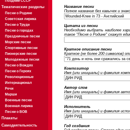
Поздний СССР
Название песни
Тематические разделы
Полное название без кавычек и знак
Песни о Родине
Советская лирика
Песни о Труде
Цитата из песни
Необходимо выбрать наиболее хара
Песни о городах
такое "Песня о Родине" скажут еди
Праздничные песни
Морские песни
Спортивные песни
Краткое описание песни
Краткое (не более 200 символов) оп
Пионерские песни
Молодежные песни
Песни о Вождях
Композитор
Песни о Героях
Имя (или инициалы) и фамилия ком
Революционные
Интернационал
Автор слов
Речи
Имя (или инициалы) и фамилия авто
Марши
Военные песни
Военная лирика
Исполнитель
Имя (или инициалы) и фамилия исп
Песни о ВОВ
Плакаты
Самодеятельность
Год создания