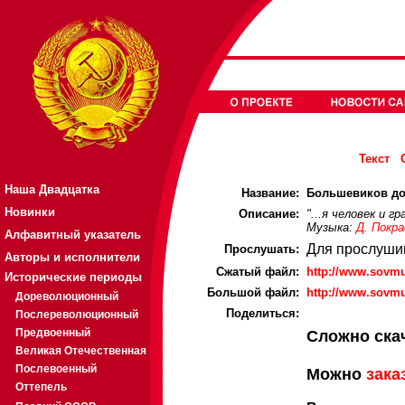
Текст
Наша Двадцатка
Название:
Большевиков до
Новинки
Описание:
"...я человек и г
Музыка:
Д. Покра
Алфавитный указатель
Для прослуши
Прослушать:
Авторы и исполнители
Cжатый файл:
http://www.sovmu
Исторические периоды
Большой файл:
http://www.sovmu
Дореволюционный
Поделиться:
Послереволюционный
Предвоенный
Сложно ска
Великая Отечественная
Послевоенный
Можно
зака
Оттепель