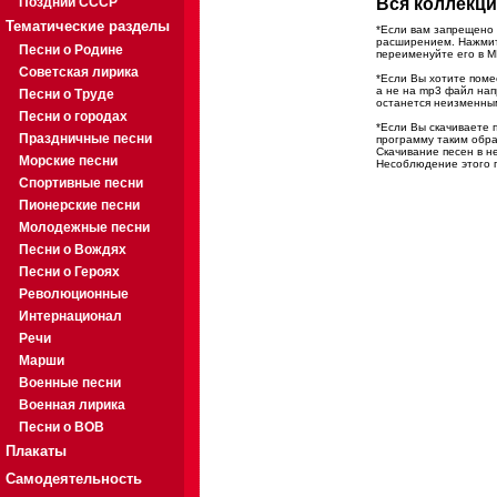
Поздний СССР
Вся коллекци
Тематические разделы
*Если вам запрещено 
расширением. Нажмите
Песни о Родине
переименуйте его в M
Советская лирика
*Если Вы хотите помес
а не на mp3 файл на
Песни о Труде
останется неизменны
Песни о городах
*Если Вы скачиваете 
Праздничные песни
программу таким обра
Скачивание песен в н
Морские песни
Несоблюдение этого п
Спортивные песни
Пионерские песни
Молодежные песни
Песни о Вождях
Песни о Героях
Революционные
Интернационал
Речи
Марши
Военные песни
Военная лирика
Песни о ВОВ
Плакаты
Самодеятельность