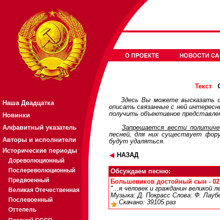
О
Текст
Здесь Вы можете высказать с
Наша Двадцатка
описать связанные с ней интерес
получить объективное представлен
Новинки
Алфавитный указатель
Запрещается вести политичес
песней, для них существует
фор
Авторы и исполнители
будут удаляться.
Исторические периоды
НАЗАД
Дореволюционный
Послереволюционный
Обсуждаем песню:
Предвоенный
Большевиков достойный сын - 02:
"...я человек и гражданин великой л
Великая Отечественная
Музыка: Д. Покрасс Слова: Ф. Лауб
Послевоенный
Скачано: 39105 раз
Оттепель