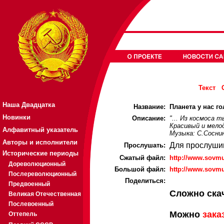
Текст
Наша Двадцатка
Название:
Планета у нас го
Новинки
Описание:
"... Из космоса т
Красивый и мело
Алфавитный указатель
Музыка: С.Сосни
Авторы и исполнители
Для прослуши
Прослушать:
Исторические периоды
Cжатый файл:
http://www.sovmu
Дореволюционный
Большой файл:
http://www.sovmu
Послереволюционный
Поделиться:
Предвоенный
Сложно ска
Великая Отечественная
Послевоенный
Можно
зака
Оттепель