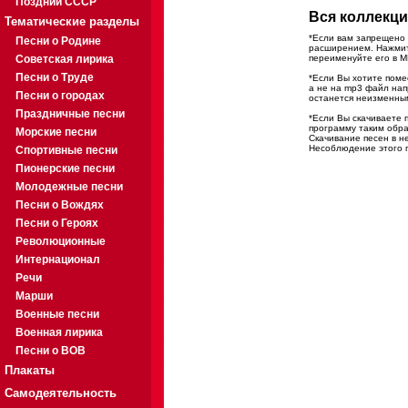
Поздний СССР
Вся коллекци
Тематические разделы
*Если вам запрещено 
Песни о Родине
расширением. Нажмите
Советская лирика
переименуйте его в M
Песни о Труде
*Если Вы хотите помес
а не на mp3 файл на
Песни о городах
останется неизменны
Праздничные песни
*Если Вы скачиваете 
программу таким обра
Морские песни
Скачивание песен в н
Несоблюдение этого п
Спортивные песни
Пионерские песни
Молодежные песни
Песни о Вождях
Песни о Героях
Революционные
Интернационал
Речи
Марши
Военные песни
Военная лирика
Песни о ВОВ
Плакаты
Самодеятельность