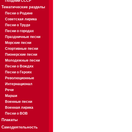
Поздний СССР
Тематические разделы
Песни о Родине
Советская лирика
Песни о Труде
Песни о городах
Праздничные песни
Морские песни
Спортивные песни
Пионерские песни
Молодежные песни
Песни о Вождях
Песни о Героях
Революционные
Интернационал
Речи
Марши
Военные песни
Военная лирика
Песни о ВОВ
Плакаты
Самодеятельность