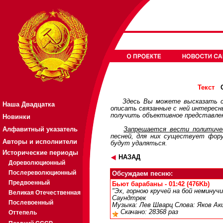
О
Текст
Здесь Вы можете высказать с
Наша Двадцатка
описать связанные с ней интерес
получить объективное представлен
Новинки
Алфавитный указатель
Запрещается вести политичес
песней, для них существует
фор
Авторы и исполнители
будут удаляться.
Исторические периоды
НАЗАД
Дореволюционный
Послереволюционный
Обсуждаем песню:
Предвоенный
Бьют барабаны - 01:42 (476Kb)
"Эх, горною кручей на бой неминуч
Великая Отечественная
Саундтрек
Послевоенный
Музыка: Лев Шварц Слова: Яков Аки
Скачано: 28368 раз
Оттепель