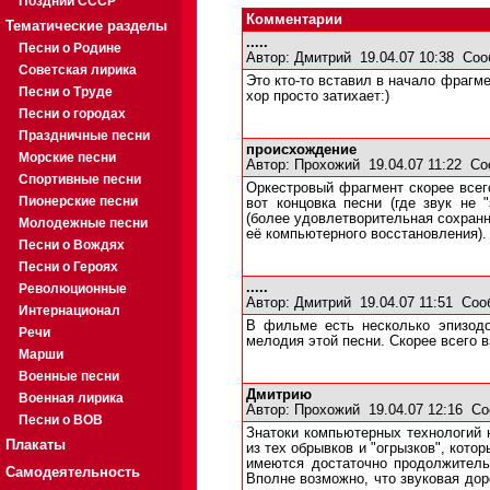
Поздний СССР
Комментарии
Тематические разделы
.....
Песни о Родине
Автор:
Дмитрий
19.04.07 10:38
Соо
Советская лирика
Это кто-то вставил в начало фрагм
Песни о Труде
хор просто затихает:)
Песни о городах
Праздничные песни
происхождение
Морские песни
Автор:
Прохожий
19.04.07 11:22
Со
Спортивные песни
Оркестровый фрагмент скорее всего
Пионерские песни
вот концовка песни (где звук не 
(более удовлетворительная сохранн
Молодежные песни
её компьютерного восстановления).
Песни о Вождях
Песни о Героях
.....
Революционные
Автор:
Дмитрий
19.04.07 11:51
Соо
Интернационал
В фильме есть несколько эпизодов
Речи
мелодия этой песни. Скорее всего в
Марши
Военные песни
Дмитрию
Военная лирика
Автор:
Прохожий
19.04.07 12:16
Со
Песни о ВОВ
Знатоки компьютерных технологий 
Плакаты
из тех обрывков и "огрызков", кот
имеются достаточно продолжитель
Самодеятельность
Вполне возможно, что звуковая дор