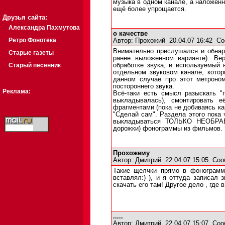
музыка в одном канале, а наложенн
ещё более упрощается.
Друзья сайта:
Александра Пахмутова
о качестве
Ретро Фонотека
Автор:
Прохожий
20.04.07 16:42
Со
Внимательно прислушался и обнару
Старые газеты
ранее выложенном варианте). Ве
Старый песенник
обработке звука, и используемы
отдельном звуковом канале, котор
данном случае про этот метроном
постороннего звука.
Реклама:
Всё-таки есть смысл разыскать "
выкладывалась), смонтировать 
фрагментами (пока не добиваясь ка
"Сделай сам". Раздела этого пока 
выкладываться ТОЛЬКО НЕОБРАБО
дорожки) фонограммы из фильмов. 
Прохожему
Автор:
Дмитрий
22.04.07 15:05
Соо
Такие щелчки прямо в фонограмм
вставлял:) ), и я оттуда записал 
скачать его там! Другое дело , где 
.....
Автор:
Дмитрий
22.04.07 15:07
Соо