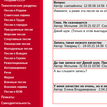
Поздний СССР
Вопрос
Тематические разделы
Автор:
сarinadiroma
12.05.06 14:56
Песни о Родине
Извините, а разве эта песня не из 
Советская лирика
Песни о Труде
Глюк. Не скачивается
Песни о городах
Автор:
Мотылев
24.03.21 02:27
Соо
Праздничные песни
Дикий шум. (Только в этом выкладал
Морские песни
Спортивные песни
Запись такая низкого качества
Пионерские песни
Автор:
Товарищ С.
24.03.21 14:39
Молодежные песни
Песни о Вождях
Песни о Героях
Да там записи нет Дикий шум. 
Революционные
Автор:
Мотылев
31.03.21 03:58
Соо
Интернационал
А вы слышите запись?
Речи
Марши
Военные песни
У меня качество не очень, но и н
Военная лирика
Автор:
Елена Владимировна
2.04.
Песни о ВОВ
Плакаты
Самодеятельность