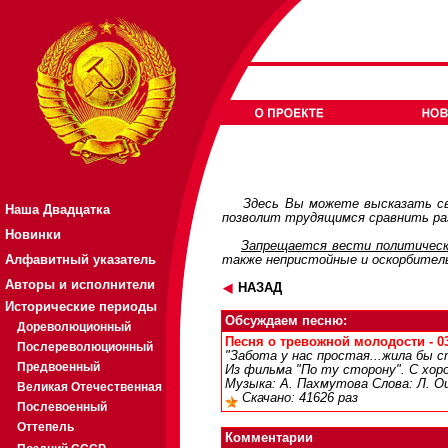
Здесь Вы можете высказать св
Наша Двадцатка
позволит трудящимся сравнить раз
Новинки
Запрещается вести политическ
Алфавитный указатель
также непристойные и оскорбител
Авторы и исполнители
НАЗАД
Исторические периоды
Обсуждаем песню:
Дореволюционный
Песня о тревожной молодости - 03
Послереволюционный
"Забота у нас простая...жила бы с
Предвоенный
Из фильма "По ту сторону". С хор
Музыка: А. Пахмутова Слова: Л. О
Великая Отечественная
Скачано: 41626 раз
Послевоенный
Оттепель
Комментарии