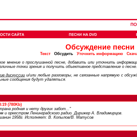
Обсуждение песни
Обсудить
Текст
Уточнить информацию
Скач
ое мнение о прослушанной песне, добавить или уточнить информац
личные точки зрения и получить объективное представление о песне
ие дискуcсии
и/или любые разговоры, не связанные напрямую с обсу
ьные сообщения будут удаляться.
:19 (780Kb)
трана родная и нету других забот..."
ом и оркестром Ленинградского радио. Дирижер А. Владимирцов.
шанин 1958г. Исполняет: В. Копылов/В. Матусов