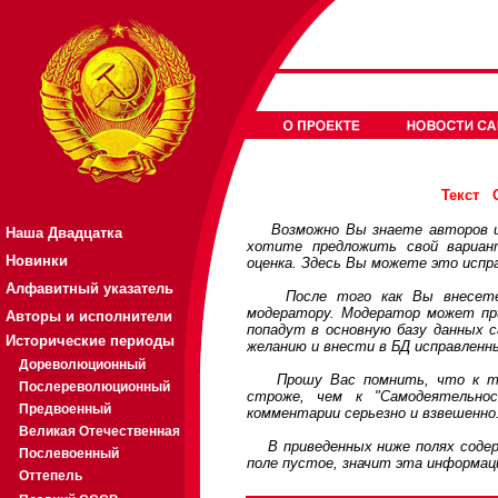
Текст
Возможно Вы знаете авторов или
Наша Двадцатка
хотите предложить свой вариа
Новинки
оценка. Здесь Вы можете это испр
Алфавитный указатель
После того как Вы внесете св
модератору. Модератор может при
Авторы и исполнители
попадут в основную базу данных 
Исторические периоды
желанию и внести в БД исправленн
Дореволюционный
Прошу Вас помнить, что к треб
Послереволюционный
строже, чем к "Самодеятельно
Предвоенный
комментарии серьезно и взвешенно
Великая Отечественная
В приведенных ниже полях содерж
Послевоенный
поле пустое, значит эта информац
Оттепель