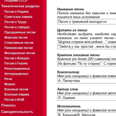
Поздний СССР
Тематические разделы
Название песни
Песни о Родине
Полное название без кавычек и зна
Советская лирика
пишется язык исполнения
Песни о Труде
Песни о городах
Цитата из песни
Праздничные песни
Необходимо выбрать наиболее ха
Морские песни
названия, но легко узнают песню
"Широка страна моя родная..." знаю
Спортивные песни
Пионерские песни
Молодежные песни
Краткое описание песни
Песни о Вождях
Краткое (не более 200 символов) оп
Песни о Героях
Революционные
Композитор
Интернационал
Имя (или инициалы) и фамилия ком
Речи
Марши
Автор слов
Военные песни
Имя (или инициалы) и фамилия авто
Военная лирика
Песни о ВОВ
Плакаты
Исполнитель
Имя (или инициалы) и фамилия исп
Самодеятельность