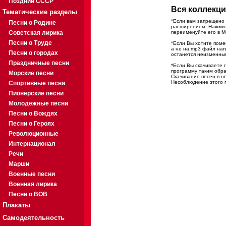
Поздний СССР
Вся коллекци
Тематические разделы
*Если вам запрещено 
Песни о Родине
расширением. Нажмите
Советская лирика
переименуйте его в M
Песни о Труде
*Если Вы хотите помес
а не на mp3 файл на
Песни о городах
останется неизменны
Праздничные песни
*Если Вы скачиваете 
программу таким обра
Морские песни
Скачивание песен в н
Несоблюдение этого п
Спортивные песни
Пионерские песни
Молодежные песни
Песни о Вождях
Песни о Героях
Революционные
Интернационал
Речи
Марши
Военные песни
Военная лирика
Песни о ВОВ
Плакаты
Самодеятельность