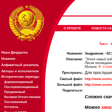
Текст
Наша Двадцатка
Название:
Заздравная - 02:
Новинки
Описание:
"Этот новый год
Песня посвященн
Алфавитный указатель
Музыка:
В. Соло
Авторы и исполнители
Для прослуши
Прослушать:
Исторические периоды
Cжатый файл:
http://www.sovm
Дореволюционный
Большой файл:
http://www.sovm
Послереволюционный
Поделиться:
Предвоенный
Сложно ска
Великая Отечественная
Послевоенный
Можно
зака
Оттепель