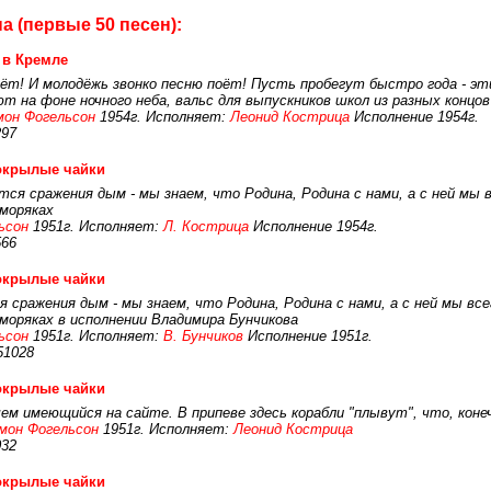
 (первые 50 песен):
 в Кремле
етёт! И молодёжь звонко песню поёт! Пусть пробегут быстро года - эт
т на фоне ночного неба, вальс для выпускников школ из разных концов
мон Фогельсон
1954г. Исполняет:
Леонид Кострица
Исполнение 1954г.
297
окрылые чайки
ется сражения дым - мы знаем, что Родина, Родина с нами, а с ней мы в
 моряках
ьсон
1951г. Исполняет:
Л. Кострица
Исполнение 1954г.
566
окрылые чайки
 сражения дым - мы знаем, что Родина, Родина с нами, а с ней мы всег
 моряках в исполнении Владимира Бунчикова
ьсон
1951г. Исполняет:
В. Бунчиков
Исполнение 1951г.
51028
окрылые чайки
чем имеющийся на сайте. В припеве здесь корабли "плывут", что, коне
мон Фогельсон
1951г. Исполняет:
Леонид Кострица
032
окрылые чайки