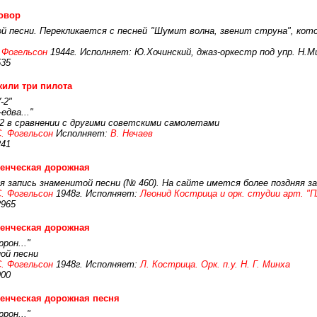
овор
ой песни. Перекликается с песней "Шумит волна, звенит струна", кот
.Фогельсон
1944г. Исполняет: Ю.Хочинский, джаз-оркестр под упр. Н.М
535
или три пилота
-2"
едва..."
2 в сравнении с другими советскими самолетами
. Фогельсон
Исполняет:
В. Нечаев
241
енческая дорожная
 запись знаменитой песни (№ 460). На сайте имется более поздняя за
. Фогельсон
1948г. Исполняет:
Леонид Кострица и орк. студии арт. "
2965
енческая дорожная
рон..."
ой песни
. Фогельсон
1948г. Исполняет:
Л. Кострица. Орк. п.у. Н. Г. Минха
900
енческая дорожная песня
рон..."