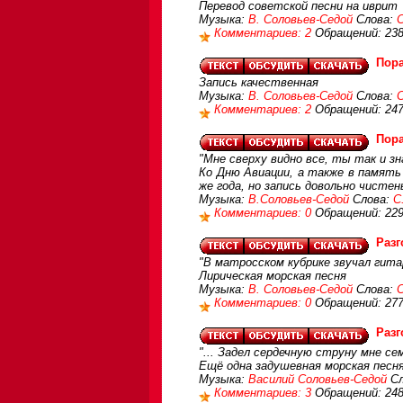
Перевод советской песни на иврит
Музыка:
В. Соловьев-Седой
Слова:
С
Комментариев: 2
Обращений: 23
Пора
Запись качественная
Музыка:
В. Соловьев-Седой
Слова:
С
Комментариев: 2
Обращений: 24
Пора
"Мне сверху видно все, ты так и зн
Ко Дню Авиации, а также в память
же года, но запись довольно чистен
Музыка:
В.Соловьев-Седой
Слова:
С
Комментариев: 0
Обращений: 22
Разг
"В матросском кубрике звучал гитар
Лирическая морская песня
Музыка:
В. Соловьев-Седой
Слова:
С
Комментариев: 0
Обращений: 27
Разг
"... Задел сердечную струну мне се
Ещё одна задушевная морская песня
Музыка:
Василий Соловьев-Седой
Сл
Комментариев: 3
Обращений: 24