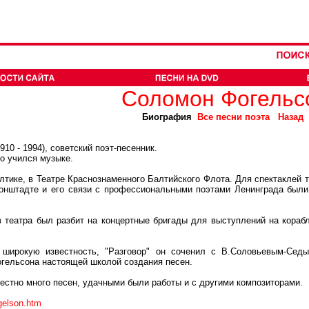
Соломон Фогельс
Биография
Все песни поэта
Назад
 - 1994), советский поэт-песенник.
о учился музыке.
тике, в Театре Краснознаменного Балтийского Флота. Для спектаклей те
ронштадте и его связи с профессиональными поэтами Ленинграда были
атра был разбит на концертные бригады для выступлений на корабл
кую известность, "Разговор" он соченил с В.Соловьевым-Седым
огельсона настоящей школой создания песен.
тно много песен, удачными были работы и с другими композиторами.
ogelson.htm