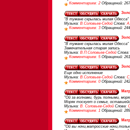
Комментариев: 2
Обращений: 26
Золо
"В тумане скрылась милая Одесса"
Музыка:
В.Соловьев-Седой
Слова:
А
Комментариев: 3
Обращений: 24
Золо
"В тумане скрылась милая Одесса"
Замечательная старая запись
Музыка:
В.П.Соловьев-Седой
Слова
Комментариев: 5
Обращений: 26
Золо
Еще одно исполнение
Музыка:
В.Соловьев-Седой
Слова:
С
Комментариев: 0
Обращений: 24
Матр
"Ой за волнами, бурь полными, моря
Моряк тоскует о семье, оставшейс
Музыка:
В. Соловьев-Седой
Слова:
С
Комментариев: 1
Обращений: 28
Матр
"Ой вы ночи,матросские ночи,только