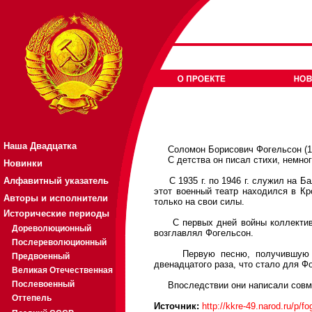
Наша Двадцатка
Соломон Борисович Фогельсон (1910
С детства он писал стихи, немног
Новинки
Алфавитный указатель
С 1935 г. по 1946 г. служил на Бал
этот военный театр находился в К
Авторы и исполнители
только на свои силы.
Исторические периоды
С первых дней войны коллектив те
Дореволюционный
возглавлял Фогельсон.
Послереволюционный
Первую песню, получившую широ
Предвоенный
двенадцатого раза, что стало для Ф
Великая Отечественная
Послевоенный
Впоследствии они написали совмес
Оттепель
Источник:
http://kkre-49.narod.ru/p/f