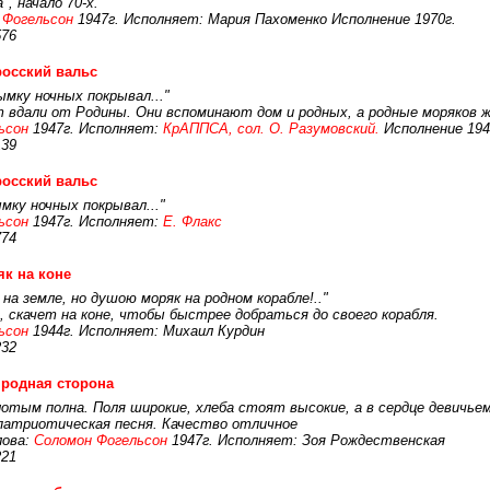
, начало 70-х.
.Фогельсон
1947г. Исполняет: Мария Пахоменко Исполнение 1970г.
576
осский вальс
ымку ночных покрывал..."
т вдали от Родины. Они вспоминают дом и родных, а родные моряков 
ьсон
1947г. Исполняет:
КрАППСА, сол. О. Разумовский.
Исполнение 194
139
осский вальс
мку ночных покрывал..."
ьсон
1947г. Исполняет:
Е. Флакс
774
к на коне
 на земле, но душою моряк на родном корабле!.."
, скачет на коне, чтобы быстрее добраться до своего корабля.
ьсон
1944г. Исполняет: Михаил Курдин
232
родная сторона
лотым полна. Поля широкие, хлеба стоят высокие, а в сердце девичьем 
-патриотическая песня. Качество отличное
ова:
Соломон Фогельсон
1947г. Исполняет: Зоя Рождественская
221