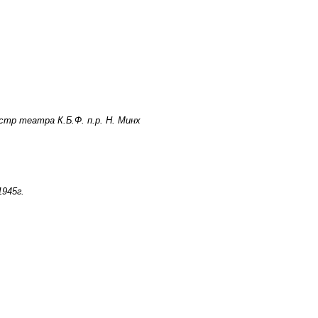
стр театра К.Б.Ф. п.р. Н. Минх
1945г.