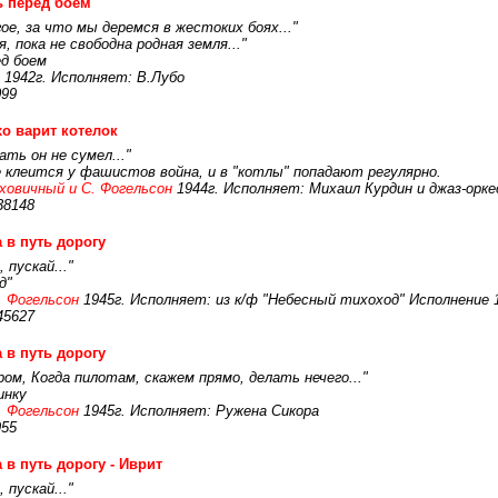
 перед боем
ое, за что мы деремся в жестоких боях..."
, пока не свободна родная земля..."
ед боем
1942г. Исполняет: В.Лубо
099
о варит котелок
ть он не сумел..."
е клеится у фашистов война, и в "котлы" попадают регулярно.
ховичный и С. Фогельсон
1944г. Исполняет: Михаил Курдин и джаз-орке
38148
 в путь дорогу
 пускай..."
д"
. Фогельсон
1945г. Исполняет: из к/ф "Небесный тихоход" Исполнение 
45627
 в путь дорогу
ом, Когда пилотам, скажем прямо, делать нечего..."
инку
. Фогельсон
1945г. Исполняет: Ружена Сикора
955
 в путь дорогу - Иврит
 пускай..."