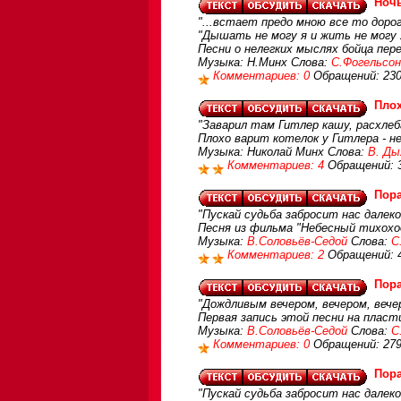
Ночь
"...встает предо мною все то дорог
"Дышать не могу я и жить не могу я
Песни о нелегких мыслях бойца пер
Музыка: Н.Минх Слова:
С.Фогельсон
Комментариев: 0
Обращений: 23
Плох
"Заварил там Гитлер кашу, расхлеба
Плохо варит котелок у Гитлера - н
Музыка: Николай Минх Слова:
В. Ды
Комментариев: 4
Обращений: 
Пора
"Пускай судьба забросит нас далеко,
Песня из фильма "Небесный тихохо
Музыка:
В.Соловьёв-Седой
Слова:
С
Комментариев: 2
Обращений: 
Пора
"Дождливым вечером, вечером, вечер
Первая запись этой песни на пласт
Музыка:
В.Соловьёв-Седой
Слова:
С
Комментариев: 0
Обращений: 27
Пора
"Пускай судьба забросит нас далеко,