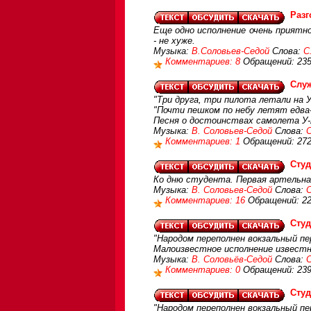
Разг
Еще одно исполнение очень приятн
- не хуже.
Музыка:
В.Соловьев-Седой
Слова:
С
Комментариев: 8
Обращений: 23
Служ
"Три друга, три пилота летали на У
"Почти пешком по небу летят едва-
Песня о достоинствах самолета У-
Музыка:
В. Соловьев-Седой
Слова:
С
Комментариев: 1
Обращений: 27
Студ
Ко дню студента. Первая артельная
Музыка:
В. Соловьев-Седой
Слова:
С
Комментариев: 16
Обращений: 2
Студ
"Народом переполнен вокзальный пер
Малоизвестное исполнение известн
Музыка:
В. Соловьёв-Седой
Слова:
С
Комментариев: 0
Обращений: 23
Студ
"Народом переполнен вокзальный пер