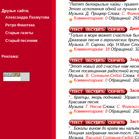
"Летят белокрылые чайки - привет 
Этого исполнения одной из лучших 
Друзья сайта:
Музыка: Д. Прицкер Слова:
С. Фогел
Александра Пахмутова
Комментариев: 0
Обращений: 29
Ретро Фонотека
Дже
Старые газеты
"Только в море может счастлив бы
Джазовая песня о героических брит
Старый песенник
Музыка: Л. Сарони, обр. Н.Минх Сло
Комментариев: 18
Обращений: 3
Реклама:
Зазд
"Этот новый год счастье нам несет
Песня посвященная радостной встр
Музыка:
В. Соловьев-Седой
Слова:
Комментариев: 0
Обращений: 26
Засв
"...братцы, якорь поднимай. Здравс
Красивая песня.
Музыка:
Г. Носов
Слова:
С. Фогельс
Комментариев: 8
Обращений: 25
Заст
"...Бокалы вином до краёв мы нальё
Мощная заздравная песня-тост. Пес
Музыка:
Василий Соловьев-Седой
Сл