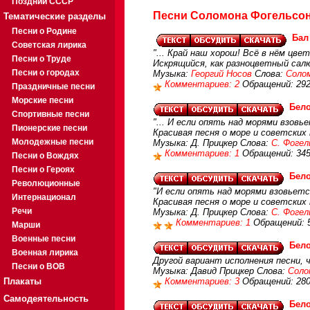
Поздний СССР
Песни Соломона Фогельсона
Тематические разделы
Песни о Родине
Бал
Советская лирика
"... Край наш хорош! Всё в нём цв
Песни о Труде
Искрящийся, как разноцветный салю
Песни о городах
Музыка:
Георгий Носов
Слова:
Соло
Комментариев: 2
Обращений: 29
Праздничные песни
Морские песни
Бел
Спортивные песни
"... И если опять над морями взовь
Пионерские песни
Красивая песня о море и советских
Молодежные песни
Музыка: Д. Прицкер Слова:
С. Фогел
Комментариев: 1
Обращений: 34
Песни о Вождях
Песни о Героях
Бел
Революционные
"И если опять над морями взовьется
Интернационал
Красивая песня о море и советских
Речи
Музыка: Д. Прицкер Слова:
С. Фогел
Комментариев: 1
Обращений: 
Марши
Военные песни
Бел
Военная лирика
Другой вариант исполнения песни, 
Песни о ВОВ
Музыка: Давид Прицкер Слова:
Соло
Плакаты
Комментариев: 3
Обращений: 28
Самодеятельность
Бел