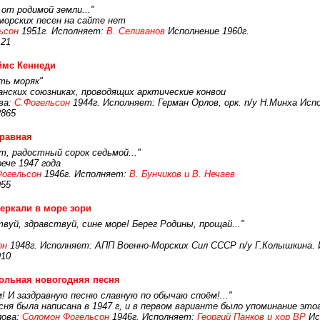
от родимой земли..."
морских песен на сайте нет
ьсон
1951г. Исполняет:
В. Селиванов
Исполнение 1960г.
121
ймс Кеннеди
ть моряк"
анских союзниках, проводящих арктические конвои
ва:
С.Фогельсон
1944г. Исполняет: Герман Орлов, орк. п/у Н.Минха Исп
2865
равная
, радостный сорок седьмой..."
ече 1947 года
Фогельсон
1946г. Исполняет:
В. Бунчиков и В. Нечаев
955
еркали в море зори
твуй, здравствуй, сине море! Берег Родины, прощай..."
он
1948г. Исполняет: АПП Военно-Морских Сил СССР п/у Г.Колышкина. 
910
ольная новогодняя песня
м! И заздравную песню славную по обычаю споём!..."
ня была написана в 1947 г, и в первом варианте было упоминание это
ова:
Соломон Фогельсон
1946г. Исполняет:
Георгий Панков и хор ВР
Ис