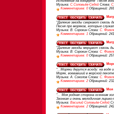
Исполнение на концерте "Песня года"
Музыка:
С.Соловьёв-Седой
Слова:
С
Комментариев: 0
Обращений: 26
Матр
"Далекие звезды сверкают сквозь д
Песня про моряков, которые служа
Музыка: В. Сорокин Слова:
С. Фогел
Комментариев: 1
Обращений: 24
Матр
"Далекие звезды мерцают сквозь ды
Музыка: В. Сорокин Слова:
С. Фогел
Комментариев: 0
Обращений: 25
Моря
"...Моряки дерутся всюду: на воде и
Моряк, воевавший в морской пехоте
Музыка: А. Соколов Слова:
С. Фогел
Комментариев: 2
Обращений: 23
Моя 
"... Моя родная сторона осенним зо
Звонкая и очень мелодичная лирико
Музыка:
Василий Соловьёв-Седой
Сл
Комментариев: 2
Обращений: 24