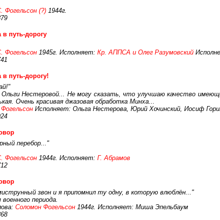
. Фогельсон (?)
1944г.
879
 в путь-дорогу
. Фогельсон
1945г. Исполняет:
Кр. АППСА и Олег Разумовский
Исполне
741
 в путь-дорогу!
ай!"
 Ольги Нестеровой... Не могу сказать, что улучшаю качество имеющ
ькая. Очень красивая джазовая обработка Минха...
.Фогельсон
Исполняет: Ольга Нестерова, Юрий Хочинский, Иосиф Горин
924
овор
ный перебор..."
. Фогельсон
1944г. Исполняет:
Г. Абрамов
712
овор
миструнный звон и я припомнил ту одну, в которую влюблён..."
 военного периода.
ова:
Соломон Фогельсон
1944г. Исполняет: Миша Эпельбаум
868